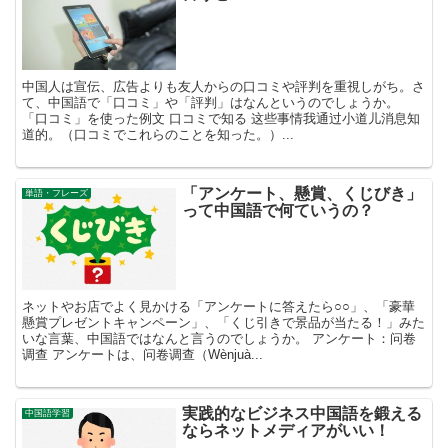
中国人は宣伝、広告よりも友人からの口コミや評判を重視しがち。さ
て、中国語で「口コミ」や「評判」はなんというのでしょうか。
「口コミ」を使った例文 口コミで知る 这些事情我通过小道儿消息知
道的。（口コミでこれらのことを知った。）...
「アンケート、懸賞、くじびき」
単語・フレーズ
って中国語で何ていうの？
ネットやお店でよく見かける「アンケートに答えたら○○」、「豪華
懸賞プレゼントキャンペーン」、「くじ引きで景品が当たる！」みた
いな言葉、中国語ではなんと言うのでしょうか。 アンケート：问卷
调查 アンケートは、问卷调查（Wènjuà...
実践的なビジネス中国語を鍛える
中国語学習
ならネットメディアがいい！