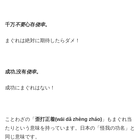
千万
不要
心存
侥幸
。
まぐれは絶対に期待したらダメ！
成功,没有
侥幸。
成功にまぐれはない！
ことわざの「
歪打正着(wāi dǎ zhèng zháo)
」もまぐれ当
たりという意味を持っています。日本の「怪我の功名」と
同じ意味です。