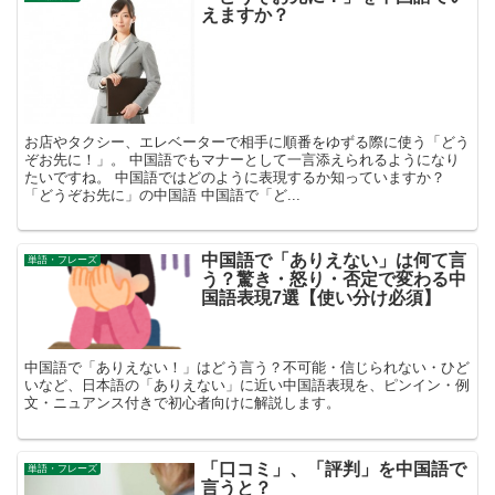
えますか？
お店やタクシー、エレベーターで相手に順番をゆずる際に使う「どう
ぞお先に！」。 中国語でもマナーとして一言添えられるようになり
たいですね。 中国語ではどのように表現するか知っていますか？
「どうぞお先に」の中国語 中国語で「ど...
中国語で「ありえない」は何て言
単語・フレーズ
う？驚き・怒り・否定で変わる中
国語表現7選【使い分け必須】
中国語で「ありえない！」はどう言う？不可能・信じられない・ひど
いなど、日本語の「ありえない」に近い中国語表現を、ピンイン・例
文・ニュアンス付きで初心者向けに解説します。
「口コミ」、「評判」を中国語で
単語・フレーズ
言うと？