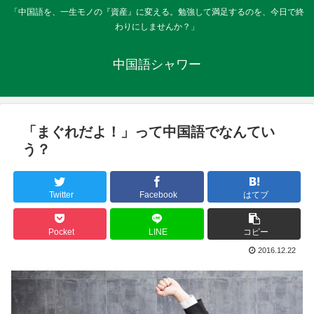
「中国語を、一生モノの『資産』に変える。勉強して満足するのを、今日で終
わりにしませんか？」
中国語シャワー
「まぐれだよ！」って中国語でなんてい
う？
Twitter
Facebook
はてブ
Pocket
LINE
コピー
2016.12.22