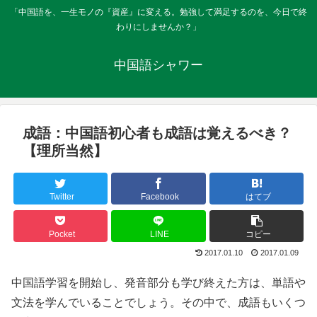
「中国語を、一生モノの『資産』に変える。勉強して満足するのを、今日で終
わりにしませんか？」
中国語シャワー
成語：中国語初心者も成語は覚えるべき？
【理所当然】
Twitter
Facebook
はてブ
Pocket
LINE
コピー
2017.01.10
2017.01.09
中国語学習を開始し、発音部分も学び終えた方は、単語や
文法を学んでいることでしょう。その中で、成語もいくつ