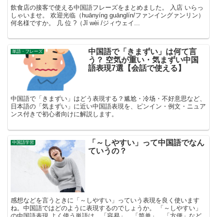
飲食店の接客で使える中国語フレーズをまとめました。 入店 いらっ
しゃいませ。 欢迎光临（huānyíng guānglín/ファンイングァンリン）
何名様ですか。 几 位 ?（Jǐ wèi /ジィウェイ...
中国語で「きまずい」は何て言
単語・フレーズ
う？ 空気が重い・気まずい中国
語表現7選【会話で使える】
中国語で「きまずい」はどう表現する？尴尬・冷场・不好意思など、
日本語の「気まずい」に近い中国語表現を、ピンイン・例文・ニュア
ンス付きで初心者向けに解説します。
「～しやすい」って中国語でなん
中国語学習
ていうの？
感想などを言うときに「～しやすい」っていう表現を良く使います
ね。中国語ではどのように表現するのでしょうか。 「～しやすい」
の中国語表現 よく使う単語は、「容易」，「简单」，「方便」など