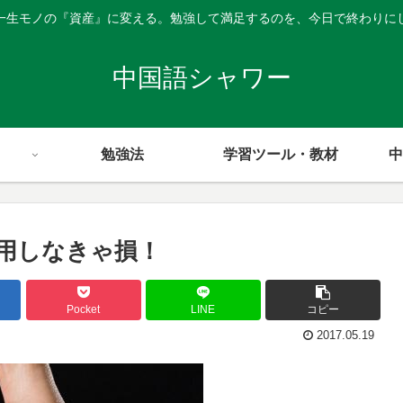
一生モノの『資産』に変える。勉強して満足するのを、今日で終わりに
中国語シャワー
勉強法
学習ツール・教材
中
用しなきゃ損！
Pocket
LINE
コピー
2017.05.19