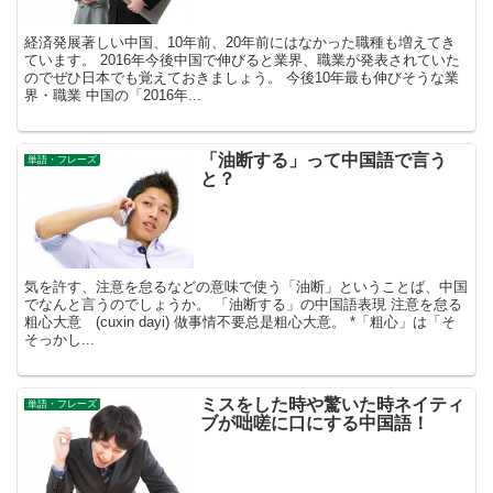
経済発展著しい中国、10年前、20年前にはなかった職種も増えてき
ています。 2016年今後中国で伸びると業界、職業が発表されていた
のでぜひ日本でも覚えておきましょう。 今後10年最も伸びそうな業
界・職業 中国の「2016年...
「油断する」って中国語で言う
単語・フレーズ
と？
気を許す、注意を怠るなどの意味で使う「油断」ということば、中国
でなんと言うのでしょうか。 「油断する」の中国語表現 注意を怠る
粗心大意 (cuxin dayi) 做事情不要总是粗心大意。 *「粗心」は「そ
そっかし...
ミスをした時や驚いた時ネイティ
単語・フレーズ
ブが咄嗟に口にする中国語！