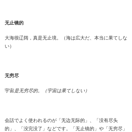
无止镜的
大海很辽阔，真是无止境。（海は広大だ、本当に果てしな
い）
无穷尽
宇宙
是无穷尽的。（宇宙は果てしない）
会話でよく使われるのが「无边无际的」、「没有尽头
的」、「没完没了」などです。「无止镜的」や「无穷尽」