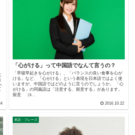
「心がける」って中国語でなんて言うの？
「早寝早起きを心がける」、「バランスの良い食事を心が
じ
ける」など、「心がける」という表現を日本語ではよく使
調
いますが、中国語ではどのように言うのでしょうか。 「心
で
がける」の同義語は「注意する、留意する」があります。
で
留意 （li...
24
2016.10.22
単語・フレーズ