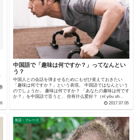
中国語で「趣味は何ですか？」ってなんとい
う？
き
中国人との会話を弾ませるためにもぜひ覚えておきたい
う
「趣味は何ですか？」という表現。 中国語ではなんという
卷
のでしょうか。 趣味は何ですか？ 「あなたの趣味は何です
か？」を中国語で言うと、 你有什么爱好？（nǐ yǒu sh...
26
2017.07.05
単語・フレーズ