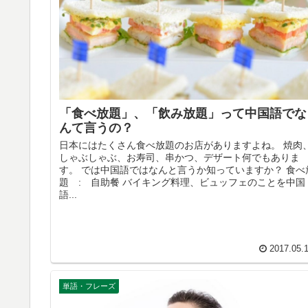
「食べ放題」、「飲み放題」って中国語でな
んて言うの？
日本にはたくさん食べ放題のお店がありますよね。 焼肉
しゃぶしゃぶ、お寿司、串かつ、デザート何でもありま
す。 では中国語ではなんと言うか知っていますか？ 食べ
題 : 自助餐 バイキング料理、ビュッフェのことを中国
語...
2017.05.
単語・フレーズ