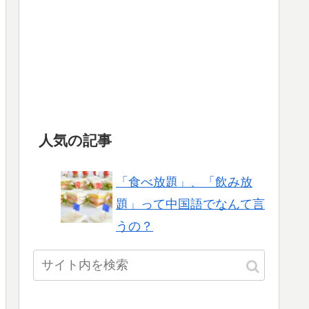
人気の記事
「食べ放題」、「飲み放
題」って中国語でなんて言
うの？